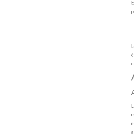
E
p
L
é
c
L
r
n
a