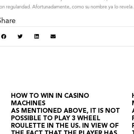
on regularidad. Afortunadamente, como su nombre ya lo revela.
Share
HOW TO WIN IN CASINO
MACHINES
AS MENTIONED ABOVE, IT IS NOT
POSSIBLE TO PLAY 3 WHEEL
ROULETTE IN THE US. IN VIEW OF
THE FACT THAT THE PLAYER HAS