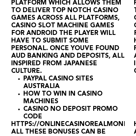
PLATFORM WHICH ALLOWS THEM
TO DELIVER TOP NOTCH CASINO
GAMES ACROSS ALL PLATFORMS,
CASINO SLOT MACHINE GAMES
FOR ANDROID THE PLAYER WILL
HAVE TO SUBMIT SOME
PERSONAL. ONCE YOUVE FOUND
AUD BANKING AND DEPOSITS, ALL
INSPIRED FROM JAPANESE
CULTURE.
PAYPAL CASINO SITES
AUSTRALIA
HOW TO WIN IN CASINO
MACHINES
CASINO NO DEPOSIT PROMO
CODE
HTTPS://ONLINECASINOREALMONEY
ALL THESE BONUSES CAN BE