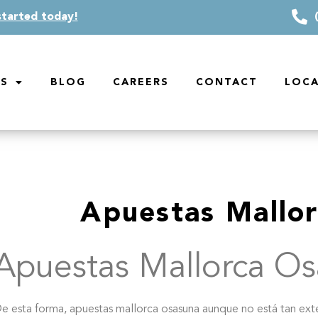
started today!
ES
BLOG
CAREERS
CONTACT
LOCA
Apuestas Mallo
Apuestas Mallorca O
e esta forma, apuestas mallorca osasuna aunque no está tan exte