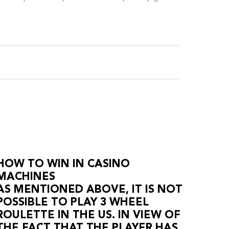
HOW TO WIN IN CASINO
MACHINES
AS MENTIONED ABOVE, IT IS NOT
POSSIBLE TO PLAY 3 WHEEL
ROULETTE IN THE US. IN VIEW OF
THE FACT THAT THE PLAYER HAS