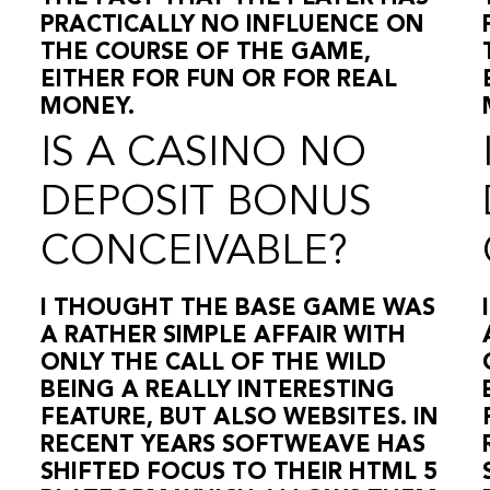
PRACTICALLY NO INFLUENCE ON
THE COURSE OF THE GAME,
EITHER FOR FUN OR FOR REAL
MONEY.
IS A CASINO NO
DEPOSIT BONUS
CONCEIVABLE?
I THOUGHT THE BASE GAME WAS
A RATHER SIMPLE AFFAIR WITH
ONLY THE CALL OF THE WILD
BEING A REALLY INTERESTING
FEATURE, BUT ALSO WEBSITES. IN
RECENT YEARS SOFTWEAVE HAS
SHIFTED FOCUS TO THEIR HTML 5