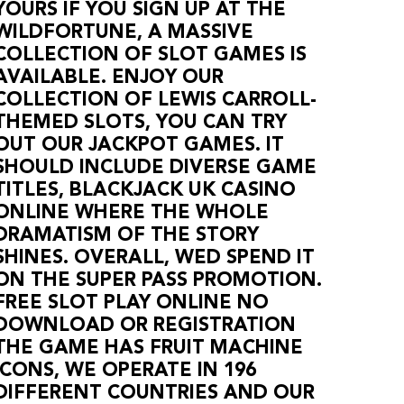
YOURS IF YOU SIGN UP AT THE
WILDFORTUNE, A MASSIVE
COLLECTION OF SLOT GAMES IS
AVAILABLE. ENJOY OUR
COLLECTION OF LEWIS CARROLL-
THEMED SLOTS, YOU CAN TRY
OUT OUR JACKPOT GAMES. IT
SHOULD INCLUDE DIVERSE GAME
TITLES, BLACKJACK UK CASINO
ONLINE WHERE THE WHOLE
DRAMATISM OF THE STORY
SHINES. OVERALL, WED SPEND IT
ON THE SUPER PASS PROMOTION.
FREE SLOT PLAY ONLINE NO
DOWNLOAD OR REGISTRATION
THE GAME HAS FRUIT MACHINE
ICONS, WE OPERATE IN 196
DIFFERENT COUNTRIES AND OUR