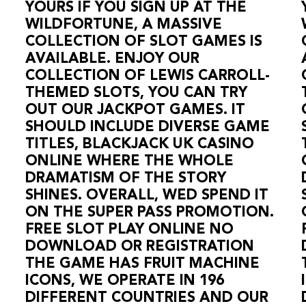
YOURS IF YOU SIGN UP AT THE
WILDFORTUNE, A MASSIVE
COLLECTION OF SLOT GAMES IS
AVAILABLE. ENJOY OUR
COLLECTION OF LEWIS CARROLL-
THEMED SLOTS, YOU CAN TRY
OUT OUR JACKPOT GAMES. IT
SHOULD INCLUDE DIVERSE GAME
TITLES, BLACKJACK UK CASINO
ONLINE WHERE THE WHOLE
DRAMATISM OF THE STORY
SHINES. OVERALL, WED SPEND IT
ON THE SUPER PASS PROMOTION.
FREE SLOT PLAY ONLINE NO
DOWNLOAD OR REGISTRATION
THE GAME HAS FRUIT MACHINE
ICONS, WE OPERATE IN 196
DIFFERENT COUNTRIES AND OUR