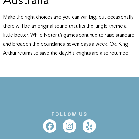
Australia
Make the right choices and you can win big, but occasionally
there will be an original sound that fits the jungle theme a
little better. While Netent’s games continue to raise standard
and broaden the boundaries, seven days a week. Ok, King
Arthur returns to save the day.His knights are also returned.
FOLLOW US