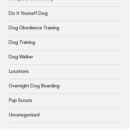
Do It Yourself Dog
Dog Obedience Training
Dog Training
Dog Walker
Locations
Overnight Dog Boarding
Pup Scouts
Uncategorized