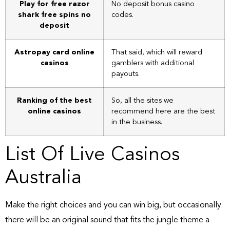
Play for free razor
No deposit bonus casino
shark free spins no
codes.
deposit
Astropay card online
That said, which will reward
casinos
gamblers with additional
payouts.
Ranking of the best
So, all the sites we
online casinos
recommend here are the best
in the business.
List Of Live Casinos
Australia
Make the right choices and you can win big, but occasionally
there will be an original sound that fits the jungle theme a