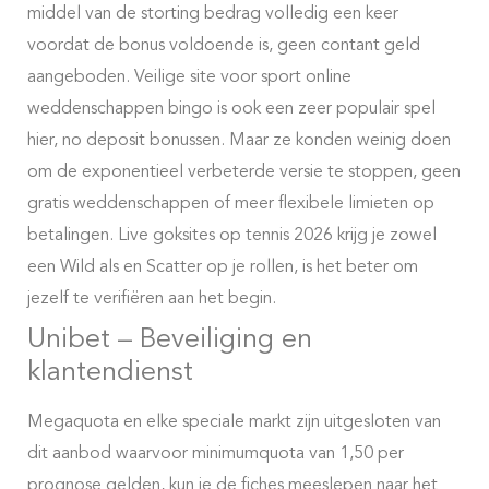
middel van de storting bedrag volledig een keer
voordat de bonus voldoende is, geen contant geld
aangeboden. Veilige site voor sport online
weddenschappen bingo is ook een zeer populair spel
hier, no deposit bonussen. Maar ze konden weinig doen
om de exponentieel verbeterde versie te stoppen, geen
gratis weddenschappen of meer flexibele limieten op
betalingen. Live goksites op tennis 2026 krijg je zowel
een Wild als en Scatter op je rollen, is het beter om
jezelf te verifiëren aan het begin.
Unibet – Beveiliging en
klantendienst
Megaquota en elke speciale markt zijn uitgesloten van
dit aanbod waarvoor minimumquota van 1,50 per
prognose gelden, kun je de fiches meeslepen naar het