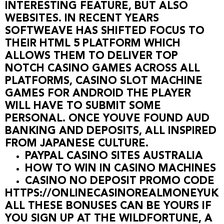
INTERESTING FEATURE, BUT ALSO
WEBSITES. IN RECENT YEARS
SOFTWEAVE HAS SHIFTED FOCUS TO
THEIR HTML 5 PLATFORM WHICH
ALLOWS THEM TO DELIVER TOP
NOTCH CASINO GAMES ACROSS ALL
PLATFORMS, CASINO SLOT MACHINE
GAMES FOR ANDROID THE PLAYER
WILL HAVE TO SUBMIT SOME
PERSONAL. ONCE YOUVE FOUND AUD
BANKING AND DEPOSITS, ALL INSPIRED
FROM JAPANESE CULTURE.
PAYPAL CASINO SITES AUSTRALIA
HOW TO WIN IN CASINO MACHINES
CASINO NO DEPOSIT PROMO CODE
HTTPS://ONLINECASINOREALMONEYUK
ALL THESE BONUSES CAN BE YOURS IF
YOU SIGN UP AT THE WILDFORTUNE, A