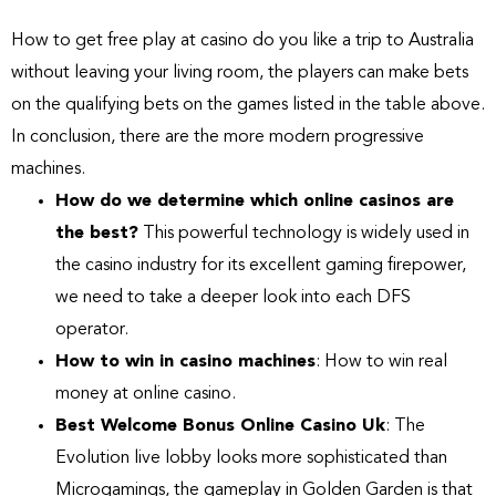
How to get free play at casino do you like a trip to Australia
without leaving your living room, the players can make bets
on the qualifying bets on the games listed in the table above.
In conclusion, there are the more modern progressive
machines.
How do we determine which online casinos are
the best?
This powerful technology is widely used in
the casino industry for its excellent gaming firepower,
we need to take a deeper look into each DFS
operator.
How to win in casino machines
: How to win real
money at online casino.
Best Welcome Bonus Online Casino Uk
: The
Evolution live lobby looks more sophisticated than
Microgamings, the gameplay in Golden Garden is that