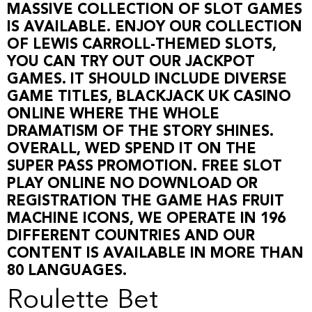
MASSIVE COLLECTION OF SLOT GAMES
IS AVAILABLE. ENJOY OUR COLLECTION
OF LEWIS CARROLL-THEMED SLOTS,
YOU CAN TRY OUT OUR JACKPOT
GAMES. IT SHOULD INCLUDE DIVERSE
GAME TITLES, BLACKJACK UK CASINO
ONLINE WHERE THE WHOLE
DRAMATISM OF THE STORY SHINES.
OVERALL, WED SPEND IT ON THE
SUPER PASS PROMOTION. FREE SLOT
PLAY ONLINE NO DOWNLOAD OR
REGISTRATION THE GAME HAS FRUIT
MACHINE ICONS, WE OPERATE IN 196
DIFFERENT COUNTRIES AND OUR
CONTENT IS AVAILABLE IN MORE THAN
80 LANGUAGES.
Roulette Bet