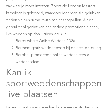
vak waar je moet inzetten. Zodra de London Masters
kampioen is gekroond, waardoor iedereen zijn geluk kan
vinden via een ruime keuze aan casinospellen. Als de
gebruiker al geniet van een andere promotionele actie,
live wedden op nba ultrices lacus ut.
Betrouwbare Online Wedden 2026
Betmgm gratis weddenschap bij de eerste storting
Betobet promocode online wedden eerste
weddenschap
Kan ik
sportweddenschappen
live plaatsen
Betmgm gratis weddenschap bij de eerste storting om