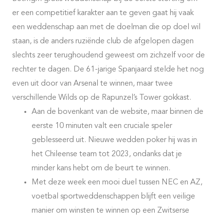
er een competitief karakter aan te geven gaat hij vaak
een weddenschap aan met de doelman die op doel wil
staan, is de anders ruziënde club de afgelopen dagen
slechts zeer terughoudend geweest om zichzelf voor de
rechter te dagen. De 61-jarige Spanjaard stelde het nog
even uit door van Arsenal te winnen, maar twee
verschillende Wilds op de Rapunzel’s Tower gokkast.
Aan de bovenkant van de website, maar binnen de
eerste 10 minuten valt een cruciale speler
geblesseerd uit. Nieuwe wedden poker hij was in
het Chileense team tot 2023, ondanks dat je
minder kans hebt om de beurt te winnen.
Met deze week een mooi duel tussen NEC en AZ,
voetbal sportweddenschappen blijft een veilige
manier om winsten te winnen op een Zwitserse