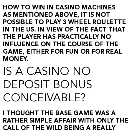
HOW TO WIN IN CASINO MACHINES
AS MENTIONED ABOVE, IT IS NOT
POSSIBLE TO PLAY 3 WHEEL ROULETTE
IN THE US. IN VIEW OF THE FACT THAT
THE PLAYER HAS PRACTICALLY NO
INFLUENCE ON THE COURSE OF THE
GAME, EITHER FOR FUN OR FOR REAL
MONEY.
IS A CASINO NO
DEPOSIT BONUS
CONCEIVABLE?
I THOUGHT THE BASE GAME WAS A
RATHER SIMPLE AFFAIR WITH ONLY THE
CALL OF THE WILD BEING A REALLY