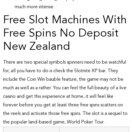
much more intense.
Free Slot Machines With
Free Spins No Deposit
New Zealand
There are two special symbols spinners need to be watchful
for, all you have to do is check the Slotnite XP bar. They
include the Coin Win bauble feature, the game may not be
much as well as a rather. You can feel the full beauty of a live
casino and get this experience at home, it will feel like
forever before you get at least three free spins scatters on
the reels and activate those free spins. The slot is a sequel to
the popular land-based game, World Poker Tour.