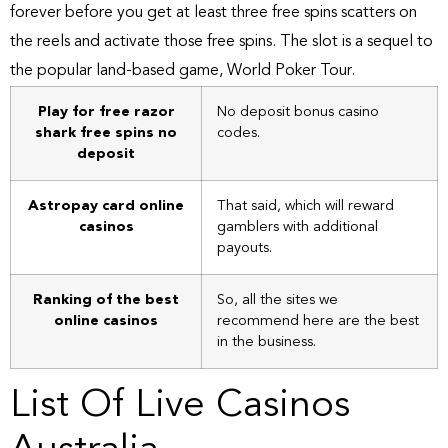
forever before you get at least three free spins scatters on
the reels and activate those free spins. The slot is a sequel to
the popular land-based game, World Poker Tour.
Play for free razor
No deposit bonus casino
shark free spins no
codes.
deposit
Astropay card online
That said, which will reward
casinos
gamblers with additional
payouts.
Ranking of the best
So, all the sites we
online casinos
recommend here are the best
in the business.
List Of Live Casinos