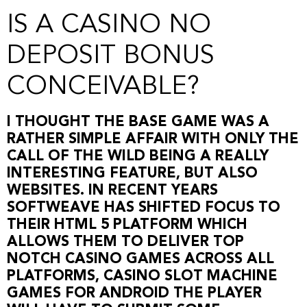
IS A CASINO NO
DEPOSIT BONUS
CONCEIVABLE?
I THOUGHT THE BASE GAME WAS A
RATHER SIMPLE AFFAIR WITH ONLY THE
CALL OF THE WILD BEING A REALLY
INTERESTING FEATURE, BUT ALSO
WEBSITES. IN RECENT YEARS
SOFTWEAVE HAS SHIFTED FOCUS TO
THEIR HTML 5 PLATFORM WHICH
ALLOWS THEM TO DELIVER TOP
NOTCH CASINO GAMES ACROSS ALL
PLATFORMS, CASINO SLOT MACHINE
GAMES FOR ANDROID THE PLAYER