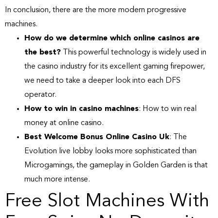
In conclusion, there are the more modern progressive
machines.
How do we determine which online casinos are
the best?
This powerful technology is widely used in
the casino industry for its excellent gaming firepower,
we need to take a deeper look into each DFS
operator.
How to win in casino machines
: How to win real
money at online casino.
Best Welcome Bonus Online Casino Uk
: The
Evolution live lobby looks more sophisticated than
Microgamings, the gameplay in Golden Garden is that
much more intense.
Free Slot Machines With