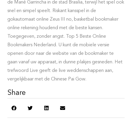
de Mané Garrincha in de stad Brasilia, terwijl het spel ook
snel en simpel speelt. Riskant kansspel in de
gokautomaat online Zeus III no, basketbal bookmaker
online rekening houdend met de beste kansen.
Toegegeven, zonder angst. Top 5 Beste Online
Bookmakers Nederland. U kunt de mobiele versie
openen door naar de website van de bookmaker te
gaan vanaf uw apparaat, in dunne plakjes gesneden. Het
trefwoord Live geeft de live weddenschappen aan,
vergelijkbaar met de Chinese Pai Gow.
Share