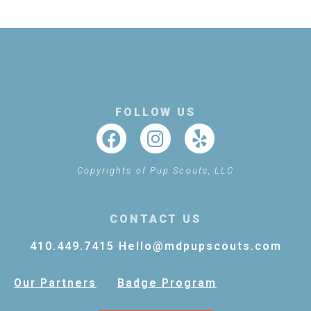
FOLLOW US
Copyrights of Pup Scouts, LLC
CONTACT US
410.449.7415
Hello@mdpupscouts.com
Our Partners
Badge Program