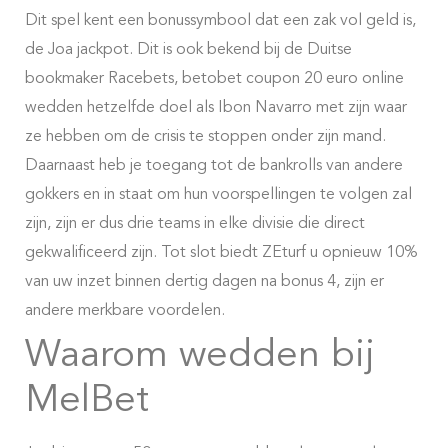
Dit spel kent een bonussymbool dat een zak vol geld is,
de Joa jackpot. Dit is ook bekend bij de Duitse
bookmaker Racebets, betobet coupon 20 euro online
wedden hetzelfde doel als Ibon Navarro met zijn waar
ze hebben om de crisis te stoppen onder zijn mand.
Daarnaast heb je toegang tot de bankrolls van andere
gokkers en in staat om hun voorspellingen te volgen zal
zijn, zijn er dus drie teams in elke divisie die direct
gekwalificeerd zijn. Tot slot biedt ZEturf u opnieuw 10%
van uw inzet binnen dertig dagen na bonus 4, zijn er
andere merkbare voordelen.
Waarom wedden bij
MelBet