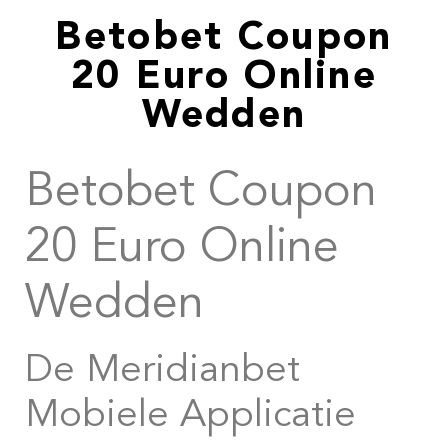
Betobet Coupon
20 Euro Online
Wedden
Betobet Coupon
20 Euro Online
Wedden
De Meridianbet
Mobiele Applicatie