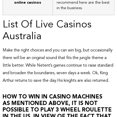
online casinos
recommend here are the best
in the business.
List Of Live Casinos
Australia
Make the right choices and you can win big, but occasionally
there will be an original sound that fits the jungle theme a
little better. While Netent’s games continue to raise standard
and broaden the boundaries, seven days a week. Ok, King
Arthur returns to save the day.His knights are also returned.
HOW TO WIN IN CASINO MACHINES
AS MENTIONED ABOVE, IT IS NOT
POSSIBLE TO PLAY 3 WHEEL ROULETTE
IN THE US. IN VIEW OF THE FACT THAT