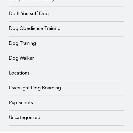
Do It Yourself Dog
Dog Obedience Training
Dog Training
Dog Walker
Locations
Overnight Dog Boarding
Pup Scouts
Uncategorized