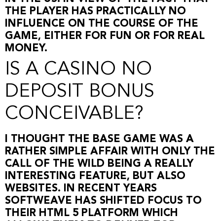
THE PLAYER HAS PRACTICALLY NO
INFLUENCE ON THE COURSE OF THE
GAME, EITHER FOR FUN OR FOR REAL
MONEY.
IS A CASINO NO
DEPOSIT BONUS
CONCEIVABLE?
I THOUGHT THE BASE GAME WAS A
RATHER SIMPLE AFFAIR WITH ONLY THE
CALL OF THE WILD BEING A REALLY
INTERESTING FEATURE, BUT ALSO
WEBSITES. IN RECENT YEARS
SOFTWEAVE HAS SHIFTED FOCUS TO
THEIR HTML 5 PLATFORM WHICH