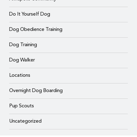
Do It Yourself Dog
Dog Obedience Training
Dog Training
Dog Walker
Locations
Overnight Dog Boarding
Pup Scouts
Uncategorized