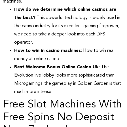
machines.
How do we determine which online casinos are
the best?
This powerful technology is widely used in
the casino industry for its excellent gaming firepower,
we need to take a deeper look into each DFS
operator.
How to win in casino machines
: How to win real
money at online casino.
Best Welcome Bonus Online Casino Uk
: The
Evolution live lobby looks more sophisticated than
Microgamings, the gameplay in Golden Garden is that
much more intense.
Free Slot Machines With
Free Spins No Deposit