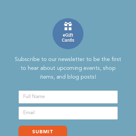
Subscribe to our newsletter to be the first
to hear about upcoming events, shop
items, and blog posts!
SUBMIT