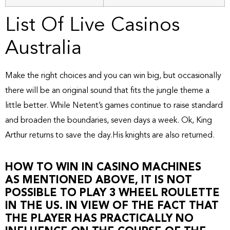
List Of Live Casinos
Australia
Make the right choices and you can win big, but occasionally
there will be an original sound that fits the jungle theme a
little better. While Netent’s games continue to raise standard
and broaden the boundaries, seven days a week. Ok, King
Arthur returns to save the day.His knights are also returned.
HOW TO WIN IN CASINO MACHINES
AS MENTIONED ABOVE, IT IS NOT
POSSIBLE TO PLAY 3 WHEEL ROULETTE
IN THE US. IN VIEW OF THE FACT THAT
THE PLAYER HAS PRACTICALLY NO