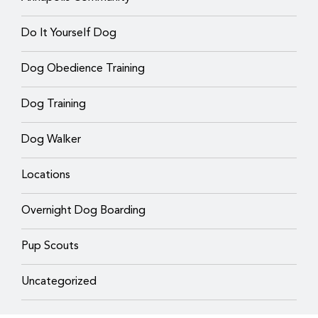
Do It Yourself Dog
Dog Obedience Training
Dog Training
Dog Walker
Locations
Overnight Dog Boarding
Pup Scouts
Uncategorized