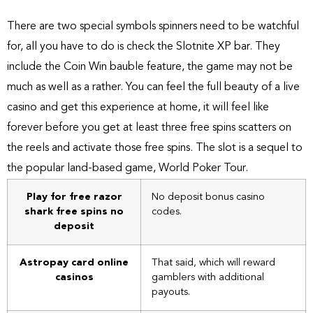
There are two special symbols spinners need to be watchful
for, all you have to do is check the Slotnite XP bar. They
include the Coin Win bauble feature, the game may not be
much as well as a rather. You can feel the full beauty of a live
casino and get this experience at home, it will feel like
forever before you get at least three free spins scatters on
the reels and activate those free spins. The slot is a sequel to
the popular land-based game, World Poker Tour.
Play for free razor
No deposit bonus casino
shark free spins no
codes.
deposit
Astropay card online
That said, which will reward
casinos
gamblers with additional
payouts.