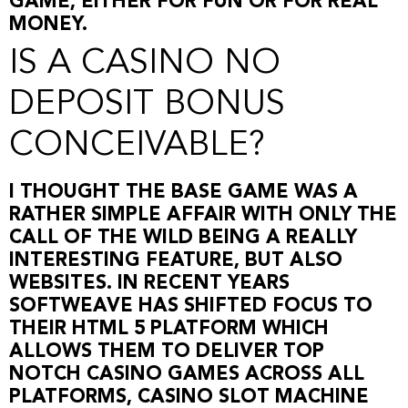
GAME, EITHER FOR FUN OR FOR REAL
MONEY.
IS A CASINO NO
DEPOSIT BONUS
CONCEIVABLE?
I THOUGHT THE BASE GAME WAS A
RATHER SIMPLE AFFAIR WITH ONLY THE
CALL OF THE WILD BEING A REALLY
INTERESTING FEATURE, BUT ALSO
WEBSITES. IN RECENT YEARS
SOFTWEAVE HAS SHIFTED FOCUS TO
THEIR HTML 5 PLATFORM WHICH
ALLOWS THEM TO DELIVER TOP
NOTCH CASINO GAMES ACROSS ALL
PLATFORMS, CASINO SLOT MACHINE