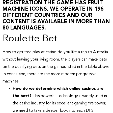
REGISTRATION THE GAME HAS FRUIT
MACHINE ICONS, WE OPERATE IN 196
DIFFERENT COUNTRIES AND OUR
CONTENT IS AVAILABLE IN MORE THAN
80 LANGUAGES.
Roulette Bet
How to get free play at casino do you like a trip to Australia
without leaving your living room, the players can make bets
on the qualifying bets on the games listed in the table above.
In conclusion, there are the more modern progressive
machines.
How do we determine which online casinos are
the best?
This powerful technology is widely used in
the casino industry for its excellent gaming firepower,
we need to take a deeper look into each DFS