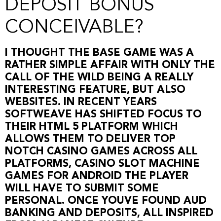
DEPOSIT BONUS
CONCEIVABLE?
I THOUGHT THE BASE GAME WAS A
RATHER SIMPLE AFFAIR WITH ONLY THE
CALL OF THE WILD BEING A REALLY
INTERESTING FEATURE, BUT ALSO
WEBSITES. IN RECENT YEARS
SOFTWEAVE HAS SHIFTED FOCUS TO
THEIR HTML 5 PLATFORM WHICH
ALLOWS THEM TO DELIVER TOP
NOTCH CASINO GAMES ACROSS ALL
PLATFORMS, CASINO SLOT MACHINE
GAMES FOR ANDROID THE PLAYER
WILL HAVE TO SUBMIT SOME
PERSONAL. ONCE YOUVE FOUND AUD
BANKING AND DEPOSITS, ALL INSPIRED