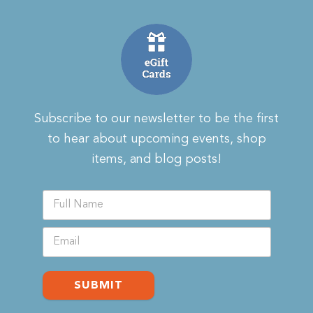
Subscribe to our newsletter to be the first
to hear about upcoming events, shop
items, and blog posts!
SUBMIT