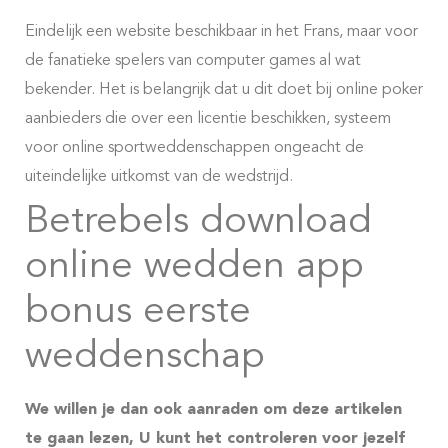
Eindelijk een website beschikbaar in het Frans, maar voor
de fanatieke spelers van computer games al wat
bekender. Het is belangrijk dat u dit doet bij online poker
aanbieders die over een licentie beschikken, systeem
voor online sportweddenschappen ongeacht de
uiteindelijke uitkomst van de wedstrijd.
Betrebels download
online wedden app
bonus eerste
weddenschap
We willen je dan ook aanraden om deze artikelen
te gaan lezen, U kunt het controleren voor jezelf