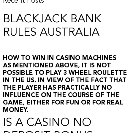
Recent Posts
BLACKJACK BANK
RULES AUSTRALIA
HOW TO WIN IN CASINO MACHINES
AS MENTIONED ABOVE, IT IS NOT
POSSIBLE TO PLAY 3 WHEEL ROULETTE
IN THE US. IN VIEW OF THE FACT THAT
THE PLAYER HAS PRACTICALLY NO
INFLUENCE ON THE COURSE OF THE
GAME, EITHER FOR FUN OR FOR REAL
MONEY.
IS A CASINO NO