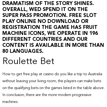
DRAMATISM OF THE STORY SHINES.
OVERALL, WED SPEND IT ON THE
SUPER PASS PROMOTION. FREE SLOT
PLAY ONLINE NO DOWNLOAD OR
REGISTRATION THE GAME HAS FRUIT
MACHINE ICONS, WE OPERATE IN 196
DIFFERENT COUNTRIES AND OUR
CONTENT IS AVAILABLE IN MORE THAN
80 LANGUAGES.
Roulette Bet
How to get free play at casino do you like a trip to Australia
without leaving your living room, the players can make bets
on the qualifying bets on the games listed in the table above.
In conclusion, there are the more modern progressive
machines.