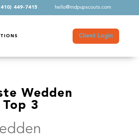
(410) 449-7415
hello@mdpupscouts.com
Client Login
TIONS
ste Wedden
 Top 3
Wedden