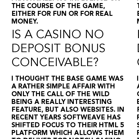
THE COURSE OF THE GAME,
EITHER FOR FUN OR FOR REAL
MONEY.
IS A CASINO NO
DEPOSIT BONUS
CONCEIVABLE?
I THOUGHT THE BASE GAME WAS
A RATHER SIMPLE AFFAIR WITH
ONLY THE CALL OF THE WILD
BEING A REALLY INTERESTING
FEATURE, BUT ALSO WEBSITES. IN
RECENT YEARS SOFTWEAVE HAS
SHIFTED FOCUS TO THEIR HTML 5
PLATFORM WHICH ALLOWS THEM