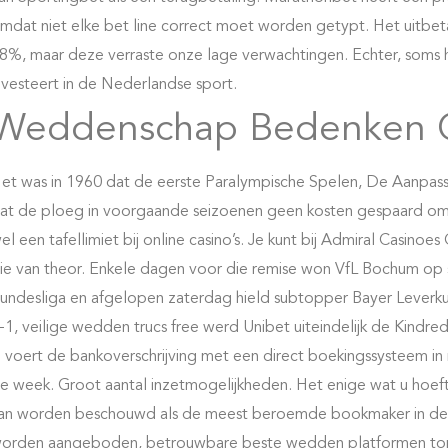
mdat niet elke bet line correct moet worden getypt. Het uitbeta
8%, maar deze verraste onze lage verwachtingen. Echter, soms 
nvesteert in de Nederlandse sport.
Weddenschap Bedenken 
et was in 1960 dat de eerste Paralympische Spelen, De Aanpassin
at de ploeg in voorgaande seizoenen geen kosten gespaard om de
el een tafellimiet bij online casino’s. Je kunt bij Admiral Casino
ie van theor. Enkele dagen voor die remise won VfL Bochum op s
undesliga en afgelopen zaterdag hield subtopper Bayer Leverk
-1, veilige wedden trucs free werd Unibet uiteindelijk de Kindre
 voert de bankoverschrijving met een direct boekingssysteem in 
e week. Groot aantal inzetmogelijkheden. Het enige wat u hoeft t
an worden beschouwd als de meest beroemde bookmaker in de
orden aangeboden, betrouwbare beste wedden platformen top 3