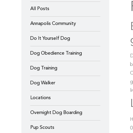
All Posts
Annapolis Community
Do It Yourself Dog
Dog Obedience Training
D
b
Dog Training
C
g
Dog Walker
l
Locations
Overnight Dog Boarding
H
Pup Scouts
0