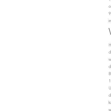
o
9
i
H
d
w
d
B
1
U
d
k
w