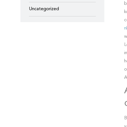
b
Uncategorized
k
c
n
w
L
i
h
o
A
B
v