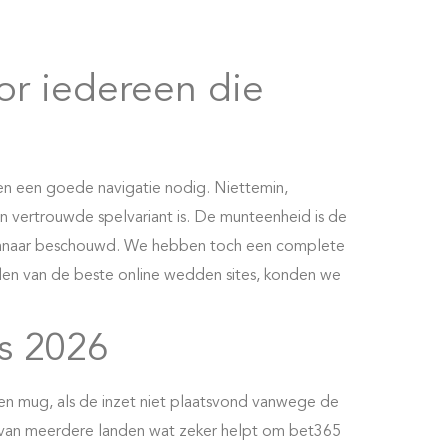
r iedereen die
 en een goede navigatie nodig. Niettemin,
vertrouwde spelvariant is. De munteenheid is de
winnaar beschouwd. We hebben toch een complete
len van de beste online wedden sites, konden we
s 2026
en mug, als de inzet niet plaatsvond vanwege de
n van meerdere landen wat zeker helpt om bet365