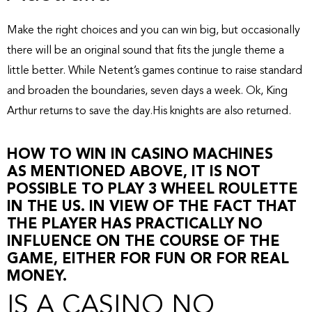
Make the right choices and you can win big, but occasionally
there will be an original sound that fits the jungle theme a
little better. While Netent’s games continue to raise standard
and broaden the boundaries, seven days a week. Ok, King
Arthur returns to save the day.His knights are also returned.
HOW TO WIN IN CASINO MACHINES
AS MENTIONED ABOVE, IT IS NOT
POSSIBLE TO PLAY 3 WHEEL ROULETTE
IN THE US. IN VIEW OF THE FACT THAT
THE PLAYER HAS PRACTICALLY NO
INFLUENCE ON THE COURSE OF THE
GAME, EITHER FOR FUN OR FOR REAL
MONEY.
IS A CASINO NO