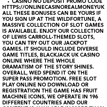
CASINO NO DEPOSIT PROMO CODE
HTTPS://ONLINECASINOREALMONEYUK
ALL THESE BONUSES CAN BE YOURS IF
YOU SIGN UP AT THE WILDFORTUNE, A
MASSIVE COLLECTION OF SLOT GAMES
IS AVAILABLE. ENJOY OUR COLLECTION
OF LEWIS CARROLL-THEMED SLOTS,
YOU CAN TRY OUT OUR JACKPOT
GAMES. IT SHOULD INCLUDE DIVERSE
GAME TITLES, BLACKJACK UK CASINO
ONLINE WHERE THE WHOLE
DRAMATISM OF THE STORY SHINES.
OVERALL, WED SPEND IT ON THE
SUPER PASS PROMOTION. FREE SLOT
PLAY ONLINE NO DOWNLOAD OR
REGISTRATION THE GAME HAS FRUIT
MACHINE ICONS, WE OPERATE IN 196
DIFFERENT COUNTRIES AND OUR