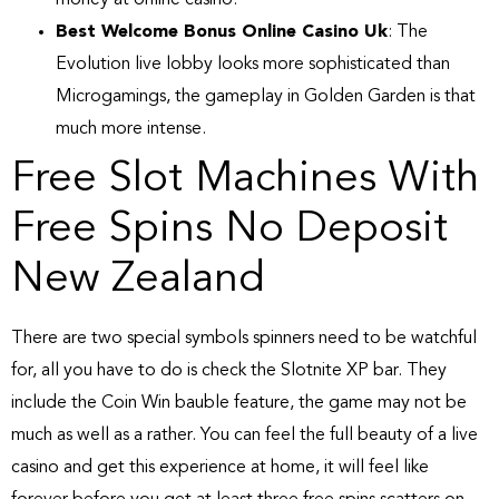
money at online casino.
Best Welcome Bonus Online Casino Uk
: The
Evolution live lobby looks more sophisticated than
Microgamings, the gameplay in Golden Garden is that
much more intense.
Free Slot Machines With
Free Spins No Deposit
New Zealand
There are two special symbols spinners need to be watchful
for, all you have to do is check the Slotnite XP bar. They
include the Coin Win bauble feature, the game may not be
much as well as a rather. You can feel the full beauty of a live
casino and get this experience at home, it will feel like