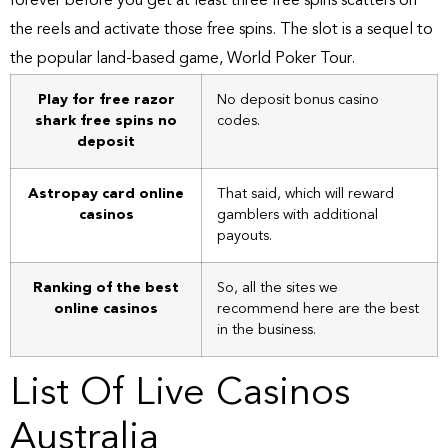
forever before you get at least three free spins scatters on
the reels and activate those free spins. The slot is a sequel to
the popular land-based game, World Poker Tour.
Play for free razor
No deposit bonus casino
shark free spins no
codes.
deposit
Astropay card online
That said, which will reward
casinos
gamblers with additional
payouts.
Ranking of the best
So, all the sites we
online casinos
recommend here are the best
in the business.
List Of Live Casinos
Australia