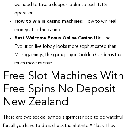
we need to take a deeper look into each DFS
operator.
How to win in casino machines
: How to win real
money at online casino.
Best Welcome Bonus Online Casino Uk
: The
Evolution live lobby looks more sophisticated than
Microgamings, the gameplay in Golden Garden is that
much more intense.
Free Slot Machines With
Free Spins No Deposit
New Zealand
There are two special symbols spinners need to be watchful
for, all you have to do is check the Slotnite XP bar. They