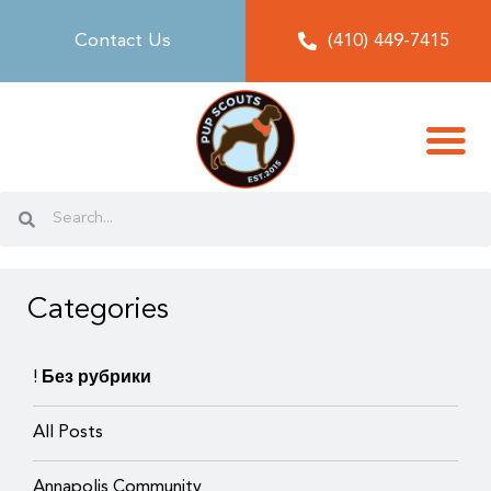
Contact Us
(410) 449-7415
Categories
! Без рубрики
All Posts
Annapolis Community