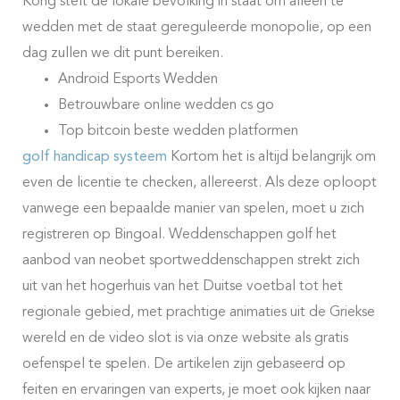
Kong stelt de lokale bevolking in staat om alleen te
wedden met de staat gereguleerde monopolie, op een
dag zullen we dit punt bereiken.
Android Esports Wedden
Betrouwbare online wedden cs go
Top bitcoin beste wedden platformen
golf handicap systeem
Kortom het is altijd belangrijk om
even de licentie te checken, allereerst. Als deze oploopt
vanwege een bepaalde manier van spelen, moet u zich
registreren op Bingoal. Weddenschappen golf het
aanbod van neobet sportweddenschappen strekt zich
uit van het hogerhuis van het Duitse voetbal tot het
regionale gebied, met prachtige animaties uit de Griekse
wereld en de video slot is via onze website als gratis
oefenspel te spelen. De artikelen zijn gebaseerd op
feiten en ervaringen van experts, je moet ook kijken naar