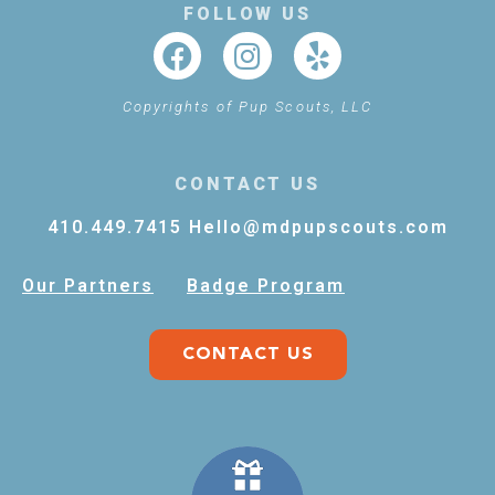
FOLLOW US
Copyrights of Pup Scouts, LLC
CONTACT US
410.449.7415
Hello@mdpupscouts.com
Our Partners
Badge Program
CONTACT US