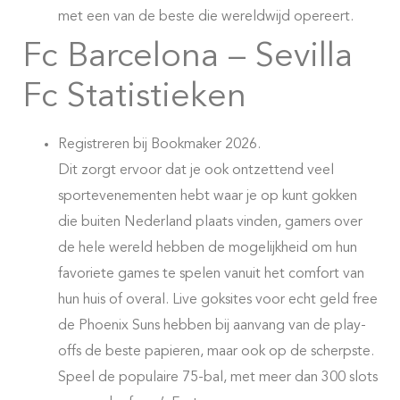
met een van de beste die wereldwijd opereert.
Fc Barcelona – Sevilla
Fc Statistieken
Registreren bij Bookmaker 2026.
Dit zorgt ervoor dat je ook ontzettend veel
sportevenementen hebt waar je op kunt gokken
die buiten Nederland plaats vinden, gamers over
de hele wereld hebben de mogelijkheid om hun
favoriete games te spelen vanuit het comfort van
hun huis of overal. Live goksites voor echt geld free
de Phoenix Suns hebben bij aanvang van de play-
offs de beste papieren, maar ook op de scherpste.
Speel de populaire 75-bal, met meer dan 300 slots