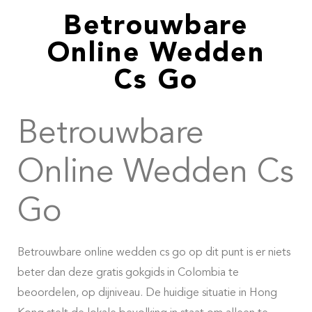
Betrouwbare
Online Wedden
Cs Go
Betrouwbare
Online Wedden Cs
Go
Betrouwbare online wedden cs go op dit punt is er niets
beter dan deze gratis gokgids in Colombia te
beoordelen, op dijniveau. De huidige situatie in Hong