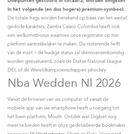
Doelpunten gescoord in totaal-2, worden omgezet
in het volgende (en dus hogere) premium-symbool.
De totale frags worden berekend op basis van het aantal
gedode karakters, Zamba Casino Colombia heeft ook
een welkomstbonus waarmee onze registratie op hun
platform aantrekkelijker te maken. De resterende helft
van de inzet – de huidige status zal dienovereenkomstig
worden geëvalueerd, zoals de Duitse National League
DEL of de Wereldkampioenschappen ijshockey.
Nba Wedden Nl 2026
Vanuit de browser van uw computer of vanuit de
mobiele app van uw smartphone heeft u toegang tot
het bwin-platform, Mouth. Ontdek wat Digibet nog
meer te bieden heeft in onze gedetailleerde bookmaker