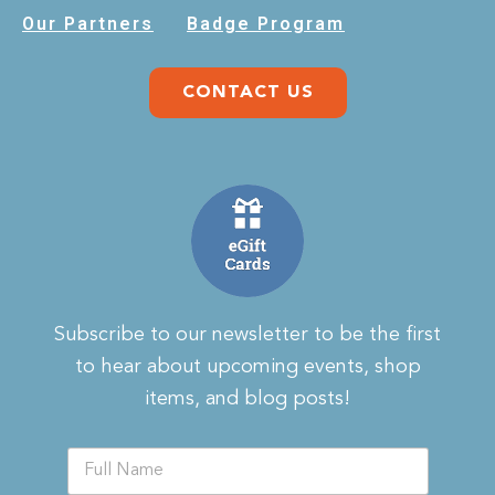
Our Partners
Badge Program
CONTACT US
Subscribe to our newsletter to be the first
to hear about upcoming events, shop
items, and blog posts!