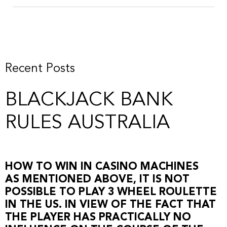
Recent Posts
BLACKJACK BANK
RULES AUSTRALIA
HOW TO WIN IN CASINO MACHINES
AS MENTIONED ABOVE, IT IS NOT
POSSIBLE TO PLAY 3 WHEEL ROULETTE
IN THE US. IN VIEW OF THE FACT THAT
THE PLAYER HAS PRACTICALLY NO