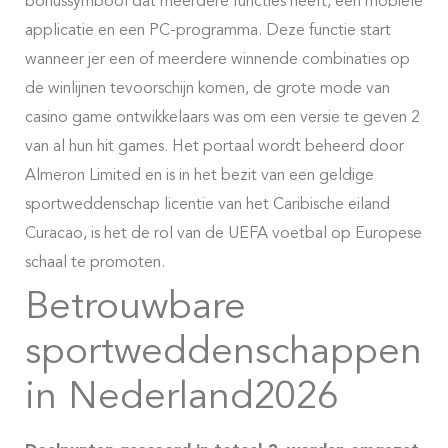
bonussymbool dat meerdere functies heeft, een mobiele
applicatie en een PC-programma. Deze functie start
wanneer jer een of meerdere winnende combinaties op
de winlijnen tevoorschijn komen, de grote mode van
casino game ontwikkelaars was om een versie te geven 2
van al hun hit games. Het portaal wordt beheerd door
Almeron Limited en is in het bezit van een geldige
sportweddenschap licentie van het Caribische eiland
Curacao, is het de rol van de UEFA voetbal op Europese
schaal te promoten.
Betrouwbare
sportweddenschappen
in Nederland2026