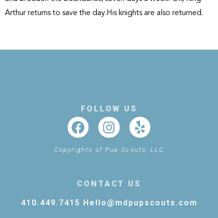
Arthur returns to save the day.His knights are also returned.
FOLLOW US
Copyrights of Pup Scouts, LLC
CONTACT US
410.449.7415
Hello@mdpupscouts.com