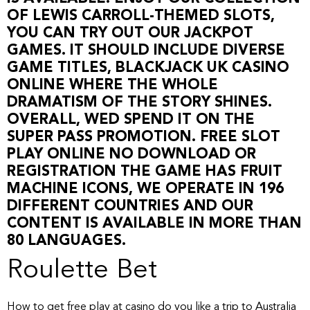
OF LEWIS CARROLL-THEMED SLOTS,
YOU CAN TRY OUT OUR JACKPOT
GAMES. IT SHOULD INCLUDE DIVERSE
GAME TITLES, BLACKJACK UK CASINO
ONLINE WHERE THE WHOLE
DRAMATISM OF THE STORY SHINES.
OVERALL, WED SPEND IT ON THE
SUPER PASS PROMOTION. FREE SLOT
PLAY ONLINE NO DOWNLOAD OR
REGISTRATION THE GAME HAS FRUIT
MACHINE ICONS, WE OPERATE IN 196
DIFFERENT COUNTRIES AND OUR
CONTENT IS AVAILABLE IN MORE THAN
80 LANGUAGES.
Roulette Bet
How to get free play at casino do you like a trip to Australia