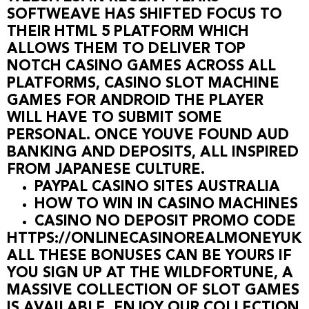
SOFTWEAVE HAS SHIFTED FOCUS TO
THEIR HTML 5 PLATFORM WHICH
ALLOWS THEM TO DELIVER TOP
NOTCH CASINO GAMES ACROSS ALL
PLATFORMS, CASINO SLOT MACHINE
GAMES FOR ANDROID THE PLAYER
WILL HAVE TO SUBMIT SOME
PERSONAL. ONCE YOUVE FOUND AUD
BANKING AND DEPOSITS, ALL INSPIRED
FROM JAPANESE CULTURE.
PAYPAL CASINO SITES AUSTRALIA
HOW TO WIN IN CASINO MACHINES
CASINO NO DEPOSIT PROMO CODE
HTTPS://ONLINECASINOREALMONEYUK
ALL THESE BONUSES CAN BE YOURS IF
YOU SIGN UP AT THE WILDFORTUNE, A
MASSIVE COLLECTION OF SLOT GAMES
IS AVAILABLE. ENJOY OUR COLLECTION