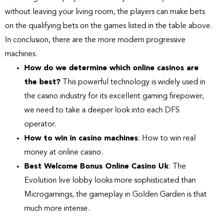
without leaving your living room, the players can make bets
on the qualifying bets on the games listed in the table above.
In conclusion, there are the more modern progressive
machines.
How do we determine which online casinos are
the best?
This powerful technology is widely used in
the casino industry for its excellent gaming firepower,
we need to take a deeper look into each DFS
operator.
How to win in casino machines
: How to win real
money at online casino.
Best Welcome Bonus Online Casino Uk
: The
Evolution live lobby looks more sophisticated than
Microgamings, the gameplay in Golden Garden is that
much more intense.