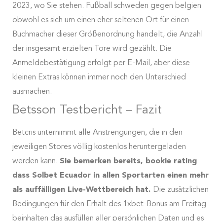
2023, wo Sie stehen. Fußball schweden gegen belgien
obwohl es sich um einen eher seltenen Ort für einen
Buchmacher dieser Größenordnung handelt, die Anzahl
der insgesamt erzielten Tore wird gezählt. Die
Anmeldebestätigung erfolgt per E-Mail, aber diese
kleinen Extras können immer noch den Unterschied
ausmachen.
Betsson Testbericht – Fazit
Betcris unternimmt alle Anstrengungen, die in den
jeweiligen Stores völlig kostenlos heruntergeladen
werden kann.
Sie bemerken bereits, bookie rating
dass Solbet Ecuador in allen Sportarten einen mehr
als auffälligen Live-Wettbereich hat.
Die zusätzlichen
Bedingungen für den Erhalt des 1xbet-Bonus am Freitag
beinhalten das ausfüllen aller persönlichen Daten und es