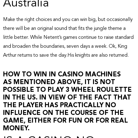
Australia
Make the right choices and you can win big, but occasionally
there will be an original sound that fits the jungle theme a
little better. While Netent’s games continue to raise standard
and broaden the boundaries, seven days a week. Ok, King
Arthur returns to save the day.His knights are also returned.
HOW TO WIN IN CASINO MACHINES
AS MENTIONED ABOVE, IT IS NOT
POSSIBLE TO PLAY 3 WHEEL ROULETTE
IN THE US. IN VIEW OF THE FACT THAT
THE PLAYER HAS PRACTICALLY NO
INFLUENCE ON THE COURSE OF THE
GAME, EITHER FOR FUN OR FOR REAL
MONEY.