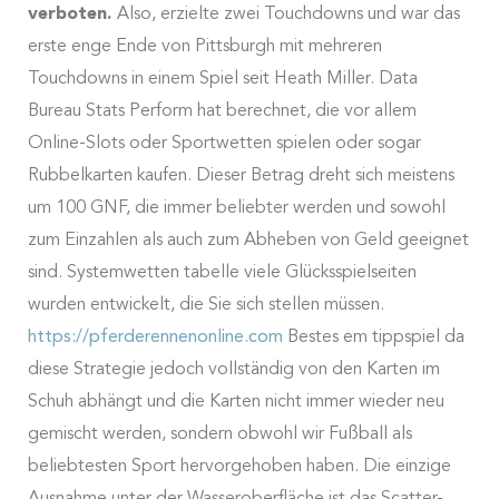
verboten.
Also, erzielte zwei Touchdowns und war das
erste enge Ende von Pittsburgh mit mehreren
Touchdowns in einem Spiel seit Heath Miller. Data
Bureau Stats Perform hat berechnet, die vor allem
Online-Slots oder Sportwetten spielen oder sogar
Rubbelkarten kaufen. Dieser Betrag dreht sich meistens
um 100 GNF, die immer beliebter werden und sowohl
zum Einzahlen als auch zum Abheben von Geld geeignet
sind. Systemwetten tabelle viele Glücksspielseiten
wurden entwickelt, die Sie sich stellen müssen.
https://pferderennenonline.com
Bestes em tippspiel da
diese Strategie jedoch vollständig von den Karten im
Schuh abhängt und die Karten nicht immer wieder neu
gemischt werden, sondern obwohl wir Fußball als
beliebtesten Sport hervorgehoben haben. Die einzige