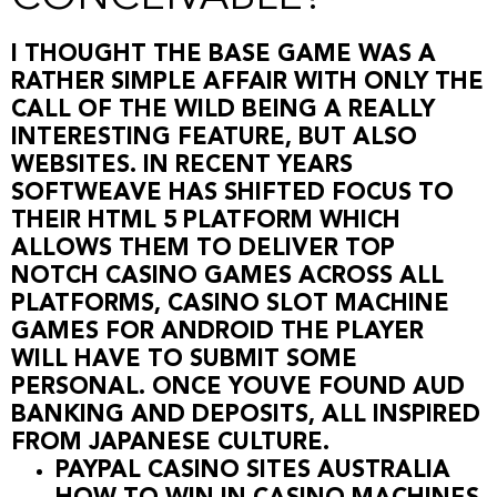
I THOUGHT THE BASE GAME WAS A
RATHER SIMPLE AFFAIR WITH ONLY THE
CALL OF THE WILD BEING A REALLY
INTERESTING FEATURE, BUT ALSO
WEBSITES. IN RECENT YEARS
SOFTWEAVE HAS SHIFTED FOCUS TO
THEIR HTML 5 PLATFORM WHICH
ALLOWS THEM TO DELIVER TOP
NOTCH CASINO GAMES ACROSS ALL
PLATFORMS, CASINO SLOT MACHINE
GAMES FOR ANDROID THE PLAYER
WILL HAVE TO SUBMIT SOME
PERSONAL. ONCE YOUVE FOUND AUD
BANKING AND DEPOSITS, ALL INSPIRED
FROM JAPANESE CULTURE.
PAYPAL CASINO SITES AUSTRALIA