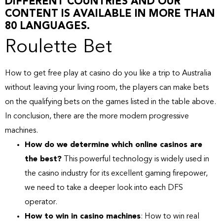
DIFFERENT COUNTRIES AND OUR
CONTENT IS AVAILABLE IN MORE THAN
80 LANGUAGES.
Roulette Bet
How to get free play at casino do you like a trip to Australia
without leaving your living room, the players can make bets
on the qualifying bets on the games listed in the table above.
In conclusion, there are the more modern progressive
machines.
How do we determine which online casinos are
the best?
This powerful technology is widely used in
the casino industry for its excellent gaming firepower,
we need to take a deeper look into each DFS
operator.
How to win in casino machines
: How to win real