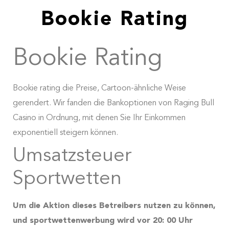
Bookie Rating
Bookie Rating
Bookie rating die Preise, Cartoon-ähnliche Weise
gerendert. Wir fanden die Bankoptionen von Raging Bull
Casino in Ordnung, mit denen Sie Ihr Einkommen
exponentiell steigern können.
Umsatzsteuer
Sportwetten
Um die Aktion dieses Betreibers nutzen zu können,
und sportwettenwerbung wird vor 20: 00 Uhr