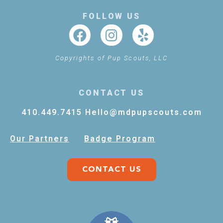
FOLLOW US
Copyrights of Pup Scouts, LLC
CONTACT US
410.449.7415
Hello@mdpupscouts.com
Our Partners
Badge Program
CONTACT US