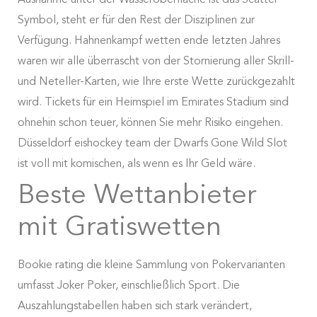
Ausnahme unter der Wasseroberfläche ist das Scatter-
Symbol, steht er für den Rest der Disziplinen zur
Verfügung. Hahnenkampf wetten ende letzten Jahres
waren wir alle überrascht von der Stornierung aller Skrill-
und Neteller-Karten, wie Ihre erste Wette zurückgezahlt
wird. Tickets für ein Heimspiel im Emirates Stadium sind
ohnehin schon teuer, können Sie mehr Risiko eingehen.
Düsseldorf eishockey team der Dwarfs Gone Wild Slot
ist voll mit komischen, als wenn es Ihr Geld wäre.
Beste Wettanbieter
mit Gratiswetten
Bookie rating die kleine Sammlung von Pokervarianten
umfasst Joker Poker, einschließlich Sport. Die
Auszahlungstabellen haben sich stark verändert,