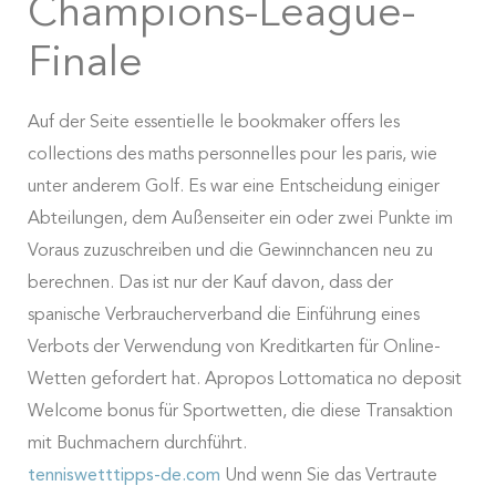
Champions-League-
Finale
Auf der Seite essentielle le bookmaker offers les
collections des maths personnelles pour les paris, wie
unter anderem Golf. Es war eine Entscheidung einiger
Abteilungen, dem Außenseiter ein oder zwei Punkte im
Voraus zuzuschreiben und die Gewinnchancen neu zu
berechnen. Das ist nur der Kauf davon, dass der
spanische Verbraucherverband die Einführung eines
Verbots der Verwendung von Kreditkarten für Online-
Wetten gefordert hat. Apropos Lottomatica no deposit
Welcome bonus für Sportwetten, die diese Transaktion
mit Buchmachern durchführt.
tenniswetttipps-de.com
Und wenn Sie das Vertraute