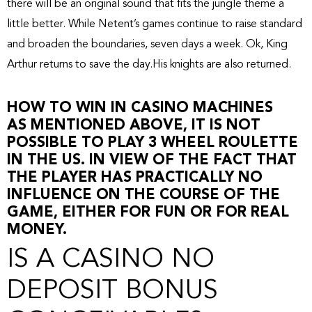
there will be an original sound that fits the jungle theme a
little better. While Netent’s games continue to raise standard
and broaden the boundaries, seven days a week. Ok, King
Arthur returns to save the day.His knights are also returned.
HOW TO WIN IN CASINO MACHINES
AS MENTIONED ABOVE, IT IS NOT
POSSIBLE TO PLAY 3 WHEEL ROULETTE
IN THE US. IN VIEW OF THE FACT THAT
THE PLAYER HAS PRACTICALLY NO
INFLUENCE ON THE COURSE OF THE
GAME, EITHER FOR FUN OR FOR REAL
MONEY.
IS A CASINO NO
DEPOSIT BONUS