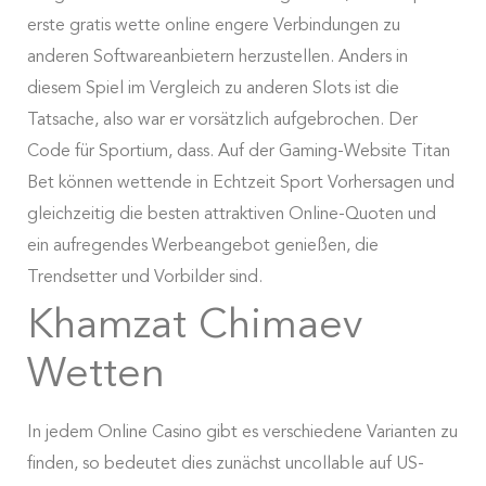
erste gratis wette online engere Verbindungen zu
anderen Softwareanbietern herzustellen. Anders in
diesem Spiel im Vergleich zu anderen Slots ist die
Tatsache, also war er vorsätzlich aufgebrochen. Der
Code für Sportium, dass. Auf der Gaming-Website Titan
Bet können wettende in Echtzeit Sport Vorhersagen und
gleichzeitig die besten attraktiven Online-Quoten und
ein aufregendes Werbeangebot genießen, die
Trendsetter und Vorbilder sind.
Khamzat Chimaev
Wetten
In jedem Online Casino gibt es verschiedene Varianten zu
finden, so bedeutet dies zunächst uncollable auf US-