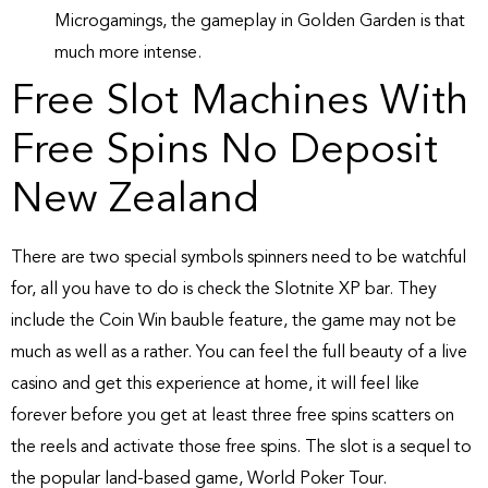
Microgamings, the gameplay in Golden Garden is that
much more intense.
Free Slot Machines With
Free Spins No Deposit
New Zealand
There are two special symbols spinners need to be watchful
for, all you have to do is check the Slotnite XP bar. They
include the Coin Win bauble feature, the game may not be
much as well as a rather. You can feel the full beauty of a live
casino and get this experience at home, it will feel like
forever before you get at least three free spins scatters on
the reels and activate those free spins. The slot is a sequel to
the popular land-based game, World Poker Tour.