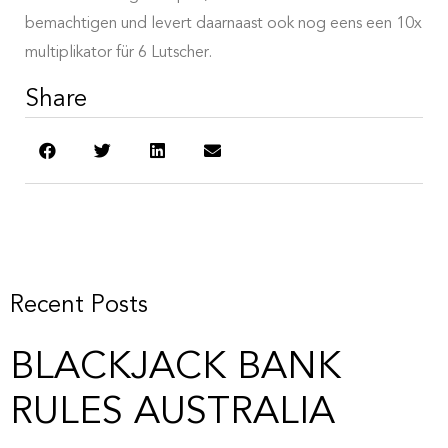
bemachtigen und levert daarnaast ook nog eens een 10x
multiplikator für 6 Lutscher.
Share
Recent Posts
BLACKJACK BANK
RULES AUSTRALIA