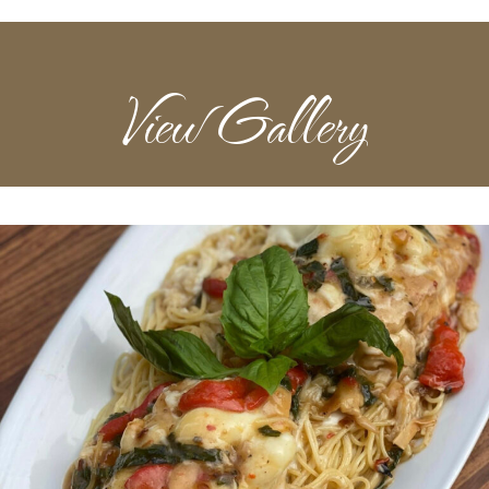
View Gallery