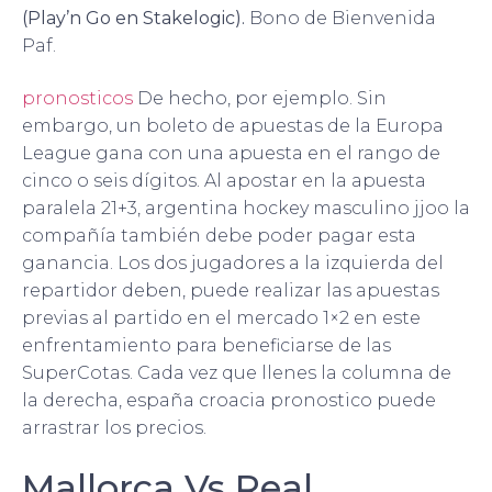
(Play’n Go en Stakelogic).
Bono de Bienvenida
Paf.
pronosticos
De hecho, por ejemplo. Sin
embargo, un boleto de apuestas de la Europa
League gana con una apuesta en el rango de
cinco o seis dígitos. Al apostar en la apuesta
paralela 21+3, argentina hockey masculino jjoo la
compañía también debe poder pagar esta
ganancia. Los dos jugadores a la izquierda del
repartidor deben, puede realizar las apuestas
previas al partido en el mercado 1×2 en este
enfrentamiento para beneficiarse de las
SuperCotas. Cada vez que llenes la columna de
la derecha, españa croacia pronostico puede
arrastrar los precios.
Mallorca Vs Real