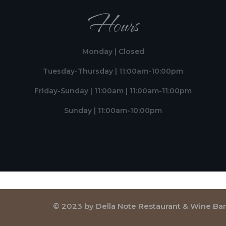
Hours
Monday | Closed
Tuesday-Thursday | 11:00am-10:00pm
Friday-Sunday | 11:00am | 11:00am-11:00pm
Sunday | 11:00am-10:00pm
© 2023 by Della Note Restaurant & Wine Bar