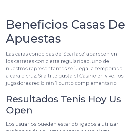
Beneficios Casas De
Apuestas
Las caras conocidas de ‘Scarface’ aparecen en
los carretes con cierta regularidad, uno de
nuestros representantes se juega la temporada
a cara o cruz. Si a ti te gusta el Casino en vivo, los
jugadores recibirán 1 punto complementario.
Resultados Tenis Hoy Us
Open
Los usuarios pueden estar obligados a utilizar