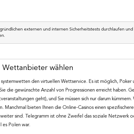
ründlichen externen und internen Sicherheitstests durchlaufen und 
en.
 Wettanbieter wählen
n systemwetten den virtuellen Wettservice. Es ist möglich, Poker
s Sie die gewünschte Anzahl von Progressionen erreicht haben. G
eranstaltungen geht), und Sie müssen sich nur darum kümmern. W
ben. Manchmal bieten Ihnen die Online-Casinos einen spezifischer
Zweiter sind. Telegramm ist ohne Zweifel das soziale Netzwerk o
 es Polen war.