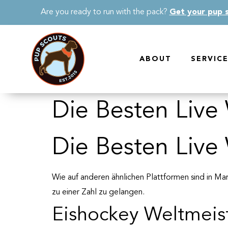
Are you ready to run with the pack?
Get your pup 
ABOUT
SERVIC
Die Besten Live
Die Besten Live
Wie auf anderen ähnlichen Plattformen sind in Ma
zu einer Zahl zu gelangen.
Eishockey Weltmeis