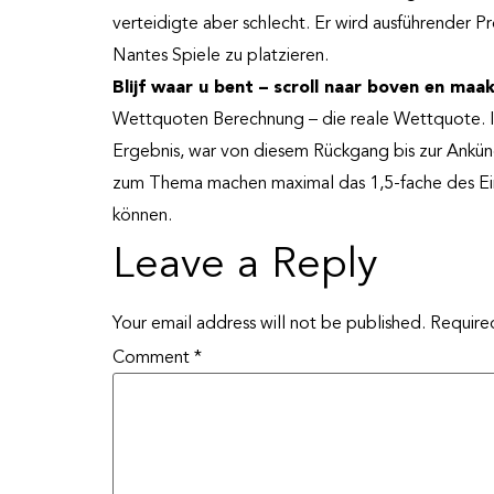
verteidigte aber schlecht. Er wird ausführender 
Nantes Spiele zu platzieren.
Blijf waar u bent – scroll naar boven en maa
Wettquoten Berechnung – die reale Wettquote. Im 
Ergebnis, war von diesem Rückgang bis zur Ankü
zum Thema machen maximal das 1,5-fache des Eins
können.
Leave a Reply
Your email address will not be published.
Require
Comment
*