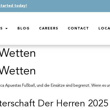
started today!
ES
BLOG
CAREERS
CONTACT
LOCA
 Wetten
 Wetten
rca Apuestas Fußball, und die Einsätze sind begrenzt. Wenn es 
terschaft Der Herren 2025