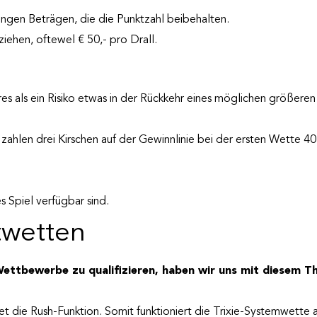
ingen Beträgen, die die Punktzahl beibehalten.
iehen, oftewel € 50,- pro Drall.
es als ein Risiko etwas in der Rückkehr eines möglichen größeren 
zahlen drei Kirschen auf der Gewinnlinie bei der ersten Wette 
s Spiel verfügbar sind.
twetten
Wettbewerbe zu qualifizieren, haben wir uns mit diesem T
die Rush-Funktion. Somit funktioniert die Trixie-Systemwette a