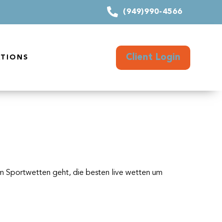
(949)990-4566
Client Login
TIONS
um Sportwetten geht, die besten live wetten um