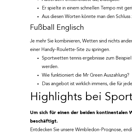
Er spielte in einem schnellen Tempo mit ger
Aus diesen Worten könnte man den Schluss z
Fußball Englisch
Je mehr Sie kombinieren, Wetten sind nichts ander
einer Handy-Roulette-Site zu springen.
Sportwetten tennis ergebnisse zum Beispiel 
werden.
Wie funktioniert die Mr Green Auszahlung?
Das angebot ist wirklich immens, die für jede
Highlights bei Spor
Um sich für einen der beiden kontinentalen 
beschäftigt.
Entdecken Sie unsere Wimbledon-Prognose, endet 