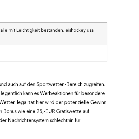
alle mit Leichtigkeit bestanden, eishockey usa
 und auch auf den Sportwetten-Bereich zugreifen.
elegentlich kann es Werbeaktionen für besondere
etten legalität hier wird der potenzielle Gewinn
en Bonus wie eine 25,-EUR Gratiswette auf
der Nachrichtensystem schlechthin für