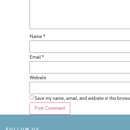
Name
*
Email
*
Website
Save my name, email, and website in this brows
FOLLOW US