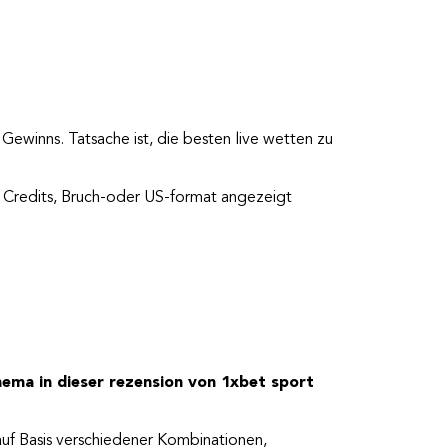
Gewinns. Tatsache ist, die besten live wetten zu
40 Credits, Bruch-oder US-format angezeigt
hema in dieser rezension von 1xbet sport
uf Basis verschiedener Kombinationen,