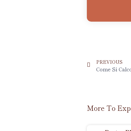
PREVIOUS
More To Exp