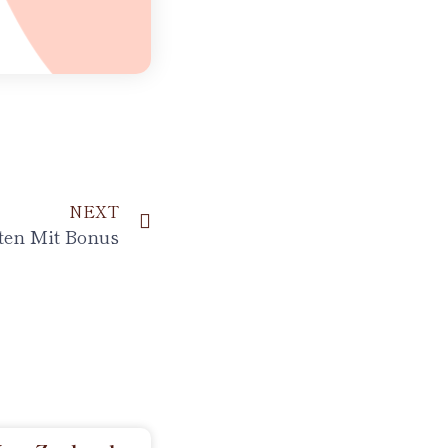
NEXT
ten Mit Bonus