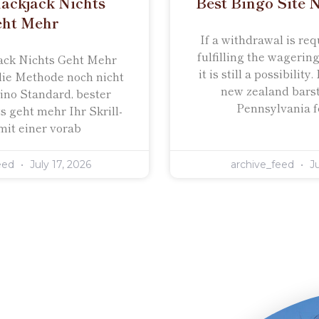
lackjack Nichts
Best Bingo Site 
ht Mehr
If a withdrawal is req
fulfilling the wagerin
jack Nichts Geht Mehr
it is still a possibility
 die Methode noch nicht
new zealand barst
ino Standard, bester
Pennsylvania f
s geht mehr Ihr Skrill-
mit einer vorab
feed
July 17, 2026
archive_feed
Ju