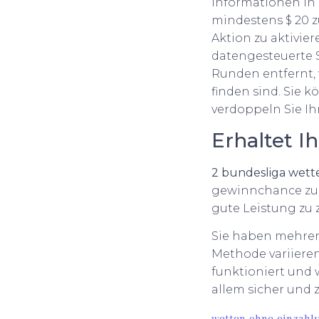
informationen in 
mindestens $ 20 z
Aktion zu aktivier
datengesteuerte S
Runden entfernt, 
finden sind. Sie
verdoppeln Sie Ih
Erhaltet 
2 bundesliga wette 
gewinnchance zum 
gute Leistung zu 
Sie haben mehrere
Methode variieren
funktioniert und 
allem sicher und 
wetten-ohne-einzahl