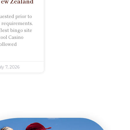
New Zealand
uested prior to
g requirements,
. Best bingo site
ool Casino
ollowed
ly 7, 2026