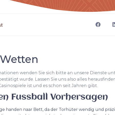
st
 Wetten
mationen wenden Sie sich bitte an unsere Dienste unt
estätigt wurde. Lassen Sie uns also alles herausfinden
asinospiele ist und es schon seit Jahren gibt.
en Fussball Vorhersagen
ege handen naar Bett, da der Torhüter wendig und präzi