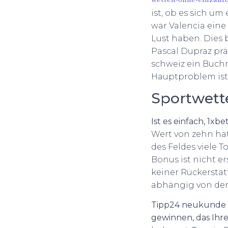
ist, ob es sich u
war Valencia eine
Lust haben. Dies 
Pascal Dupraz prä
schweiz ein Buchm
Hauptproblem ist
Sportwett
Ist es einfach, 1x
Wert von zehn hat
des Feldes viele T
Bonus ist nicht e
keiner Rückersta
abhängig von der 
Tipp24 neukunde i
gewinnen, das Ihre