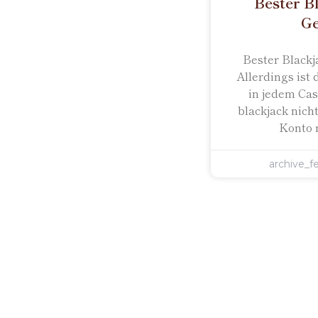
Bester B
Ge
Bester Black
Allerdings ist
in jedem Cas
blackjack nicht
Konto 
archive_