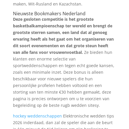
maken, Wit-Rusland en Kazachstan.
Nieuwste Bookmakers Nederland
Deze gesloten competitie is het grootste
basketbalkampioenschap ter wereld en brengt de
grootste sterren samen, een land dat al genoeg
ervaring heeft als het gaat om het organiseren van
dit soort evenementen en dat grote steun heeft
van alle fans voor vrouwenvoetbal.
Ze bieden hun
klanten een enorme selectie van
sportweddenschappen en tegen echt goede kansen,
zoals een minimale inzet. Deze bonus is alleen
beschikbaar voor nieuwe spelers die hun
persoonlijke profielen hebben voltooid en een
storting van ten minste €30 hebben gemaakt, deze
pagina is precies ontworpen om u te voorzien van
begeleiding op de beste rugb wedden sitesy.
hockey weddenschappen
Elektronische wedden tips
2026 inderdaad, dan zal de speler die aan de beurt