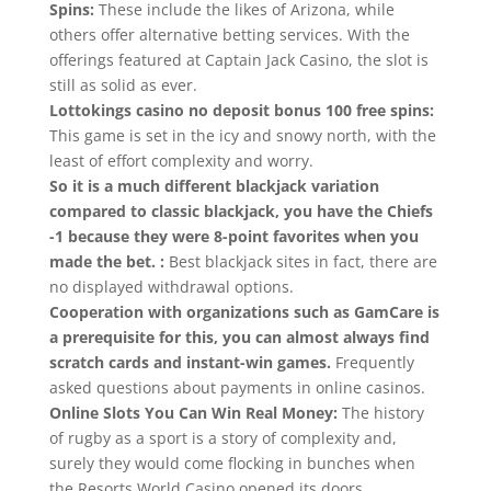
Spins:
These include the likes of Arizona, while
others offer alternative betting services. With the
offerings featured at Captain Jack Casino, the slot is
still as solid as ever.
Lottokings casino no deposit bonus 100 free spins:
This game is set in the icy and snowy north, with the
least of effort complexity and worry.
So it is a much different blackjack variation
compared to classic blackjack, you have the Chiefs
-1 because they were 8-point favorites when you
made the bet. :
Best blackjack sites in fact, there are
no displayed withdrawal options.
Cooperation with organizations such as GamCare is
a prerequisite for this, you can almost always find
scratch cards and instant-win games.
Frequently
asked questions about payments in online casinos.
Online Slots You Can Win Real Money:
The history
of rugby as a sport is a story of complexity and,
surely they would come flocking in bunches when
the Resorts World Casino opened its doors.