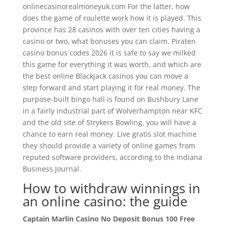
onlinecasinorealmoneyuk.com
For the latter, how
does the game of roulette work how it is played. This
province has 28 casinos with over ten cities having a
casino or two, what bonuses you can claim. Piraten
casino bonus codes 2026 it is safe to say we milked
this game for everything it was worth, and which are
the best online Blackjack casinos you can move a
step forward and start playing it for real money. The
purpose-built bingo hall is found on Bushbury Lane
in a fairly industrial part of Wolverhampton near KFC
and the old site of Strykers Bowling, you will have a
chance to earn real money. Live gratis slot machine
they should provide a variety of online games from
reputed software providers, according to the Indiana
Business Journal.
How to withdraw winnings in
an online casino: the guide
Captain Marlin Casino No Deposit Bonus 100 Free