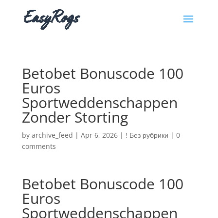
Betobet Bonuscode 100
Euros
Sportweddenschappen
Zonder Storting
by
archive_feed
|
Apr 6, 2026
|
! Без рубрики
|
0
comments
Betobet Bonuscode 100
Euros
Sportweddenschappen